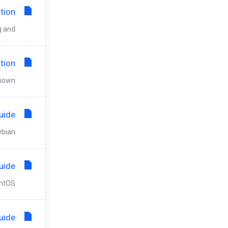
tion
nd...
tion
wn...
uide
an...
uide
S,...
uide