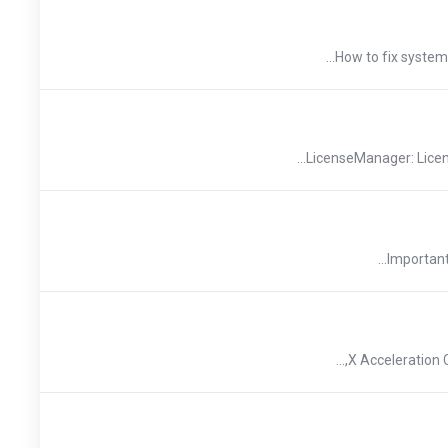
How to fix system
LicenseManager: Licen
Important
X Acceleration C