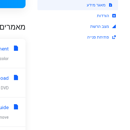
מאגר מידע
הורדות
מאמרים
מצב הרשת
פתיחת פנייה
ment
or:...
load
VD...
uide
ve...