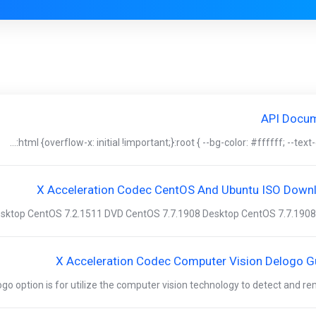
API Docu
html {overflow-x: initial !important;}:root { --bg-color: #ffffff; --text-col
X Acceleration Codec CentOS And Ubuntu ISO Down
sktop CentOS 7.2.1511 DVD CentOS 7.7.1908 Desktop CentOS 7.7.1908 D
X Acceleration Codec Computer Vision Delogo G
o option is for utilize the computer vision technology to detect and remo